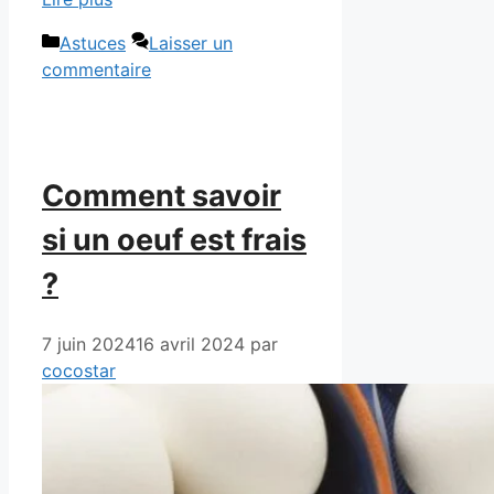
Catégories
Astuces
Laisser un
commentaire
Comment savoir
si un oeuf est frais
?
7 juin 2024
16 avril 2024
par
cocostar