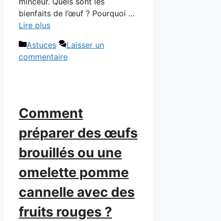
minceur. Quels sont les
bienfaits de l’œuf ? Pourquoi …
Lire plus
Catégories
Astuces
Laisser un
commentaire
Comment
préparer des œufs
brouillés ou une
omelette pomme
cannelle avec des
fruits rouges ?