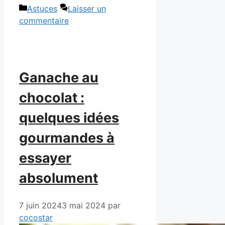
Catégories
Astuces
Laisser un
commentaire
Ganache au
chocolat :
quelques idées
gourmandes à
essayer
absolument
7 juin 2024
3 mai 2024
par
cocostar