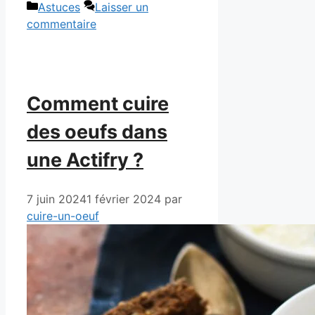
Catégories
Astuces
Laisser un
commentaire
Comment cuire
des oeufs dans
une Actifry ?
7 juin 2024
1 février 2024
par
cuire-un-oeuf