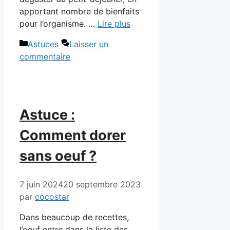
apportant nombre de bienfaits
pour l’organisme. …
Lire plus
Catégories
Astuces
Laisser un
commentaire
Astuce :
Comment dorer
sans oeuf ?
7 juin 2024
20 septembre 2023
par
cocostar
Dans beaucoup de recettes,
l’oeuf entre dans la liste des