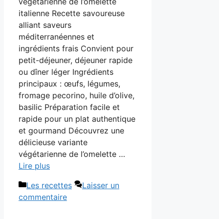
végétarienne de l’omelette
italienne Recette savoureuse
alliant saveurs
méditerranéennes et
ingrédients frais Convient pour
petit-déjeuner, déjeuner rapide
ou dîner léger Ingrédients
principaux : œufs, légumes,
fromage pecorino, huile d’olive,
basilic Préparation facile et
rapide pour un plat authentique
et gourmand Découvrez une
délicieuse variante
végétarienne de l’omelette …
Lire plus
Catégories
Les recettes
Laisser un
commentaire