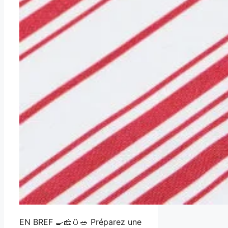
EN BREF 🍳🧀🥚🥗 Préparez une