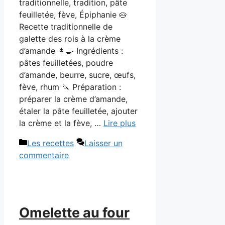
traditionnelle, tradition, pâte
feuilletée, fève, Épiphanie 🥧
Recette traditionnelle de
galette des rois à la crème
d’amande 👩‍🍳 Ingrédients :
pâtes feuilletées, poudre
d’amande, beurre, sucre, œufs,
fève, rhum 🔪 Préparation :
préparer la crème d’amande,
étaler la pâte feuilletée, ajouter
la crème et la fève, …
Lire plus
Catégories
Les recettes
Laisser un
commentaire
Omelette au four