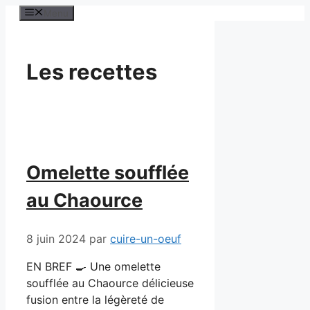
Aller
Menu
au
contenu
Les recettes
Omelette soufflée
au Chaource
8 juin 2024
par
cuire-un-oeuf
EN BREF 🍳 Une omelette
soufflée au Chaource délicieuse
fusion entre la légèreté de