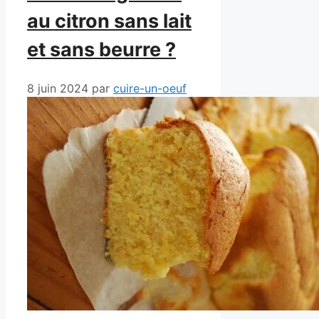
au citron sans lait
et sans beurre ?
8 juin 2024
par
cuire-un-oeuf