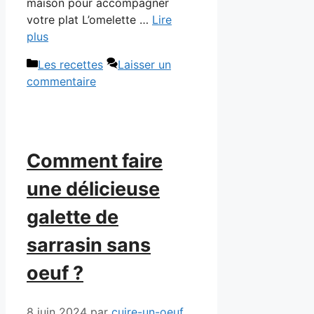
maison pour accompagner
votre plat L’omelette …
Lire
plus
Catégories
Les recettes
Laisser un
commentaire
Comment faire
une délicieuse
galette de
sarrasin sans
oeuf ?
8 juin 2024
par
cuire-un-oeuf